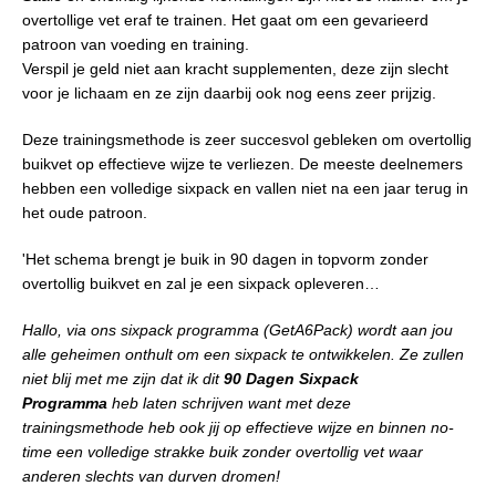
overtollige vet eraf te trainen. Het gaat om een gevarieerd
patroon van voeding en training.
Verspil je geld niet aan kracht supplementen, deze zijn slecht
voor je lichaam en ze zijn daarbij ook nog eens zeer prijzig.
Deze trainingsmethode is zeer succesvol gebleken om overtollig
buikvet op effectieve wijze te verliezen. De meeste deelnemers
hebben een volledige sixpack en vallen niet na een jaar terug in
het oude patroon.
'Het schema brengt je buik in 90 dagen in topvorm zonder
overtollig buikvet en zal je een sixpack opleveren…
Hallo, via ons sixpack programma (GetA6Pack) wordt aan jou
alle geheimen onthult om een sixpack te ontwikkelen. Ze zullen
niet blij met me zijn dat ik dit
90 Dagen Sixpack
Programma
heb laten schrijven want met deze
trainingsmethode heb ook jij op effectieve wijze en binnen no-
time een volledige strakke buik zonder overtollig vet waar
anderen slechts van durven dromen!